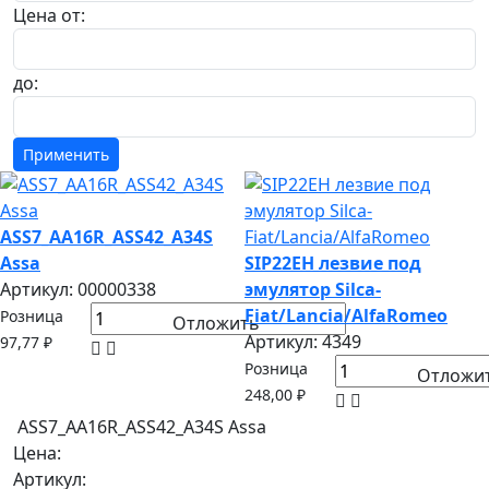
Цена от:
до:
ASS7_AA16R_ASS42_A34S
Assa
SIP22EH лезвие под
Артикул: 00000338
эмулятор Silca-
Fiat/Lancia/AlfaRomeo
Розница
Отложить
Артикул: 4349
97,77 ₽
Розница
Отложи
248,00 ₽
ASS7_AA16R_ASS42_A34S Assa
Цена:
Артикул: