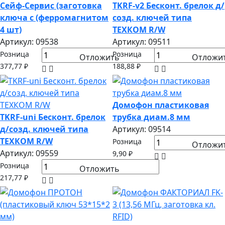
Сейф-Сервис (заготовка
TKRF-v2 Бесконт. брелок д/
ключа с (ферромагнитом
созд. ключей типа
4 шт)
ТЕХКОМ R/W
Артикул: 09538
Артикул: 09511
Розница
Розница
Отложить
Отложи
377,77 ₽
188,88 ₽
Домофон пластиковая
TKRF-uni Бесконт. брелок
трубка диам.8 мм
д/созд. ключей типа
Артикул: 09514
ТЕХКОМ R/W
Розница
Отложи
Артикул: 09559
9,90 ₽
Розница
Отложить
217,77 ₽