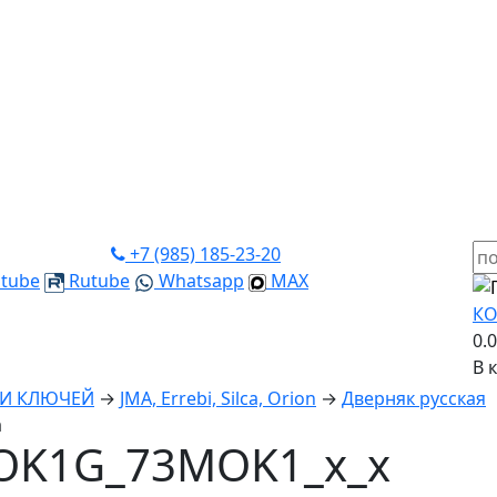
+7 (985) 185-23-20
tube
Rutube
Whatsapp
MAX
КО
0.
В 
КИ КЛЮЧЕЙ
→
JMA, Errebi, Silca, Orion
→
Дверняк русская
а
OK1G_73MOK1_x_x