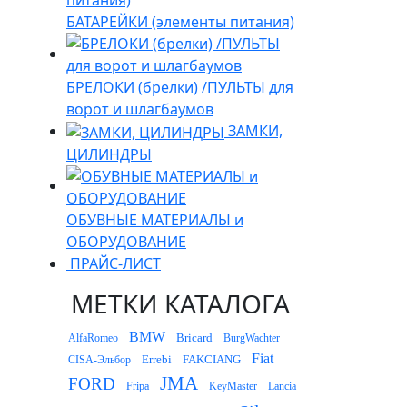
БАТАРЕЙКИ (элементы питания)
БРЕЛОКИ (брелки) /ПУЛЬТЫ для
ворот и шлагбаумов
ЗАМКИ,
ЦИЛИНДРЫ
ОБУВНЫЕ МАТЕРИАЛЫ и
ОБОРУДОВАНИЕ
ПРАЙС-ЛИСТ
МЕТКИ КАТАЛОГА
BMW
Bricard
AlfaRomeo
BurgWachter
Fiat
Errebi
FAKCIANG
CISA-Эльбор
JMA
FORD
Fripa
KeyMaster
Lancia