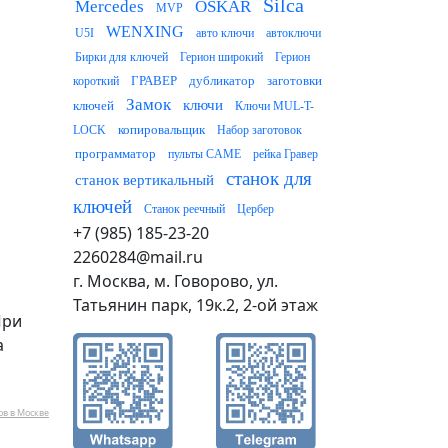
Silca
Mercedes
OSKAR
MVP
WENXING
U5I
авто ключи
автоключи
Бирки для ключей
Герион широкий
Герион
ГРАВЕР
дубликатор
заготовки
короткий
Замок
ключи
ключей
Ключи MUL-T-
копировальщик
LOCK
Набор заготовок
программатор
пульты CAME
рейка Гравер
станок для
станок вертикальный
ключей
Станок реечный
Цербер
+7 (985) 185-23-20
2260284@mail.ru
г. Москва, м. Говорово, ул.
Татьянин парк, 19к.2, 2-ой этаж
При
а
ов в Москве