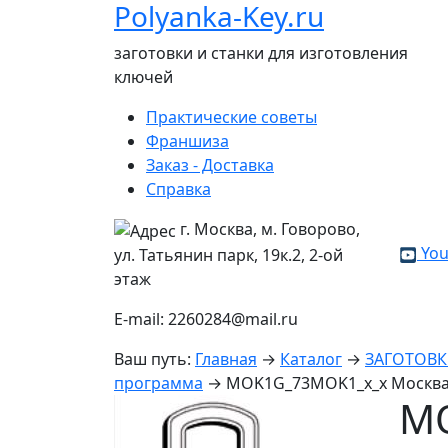
Polyanka-Key.ru
заготовки и станки для изготовления
ключей
Практические советы
Франшиза
Заказ - Доставка
Справка
г. Москва, м. Говорово,
You
ул. Татьянин парк, 19к.2, 2-ой
этаж
E-mail: 2260284@mail.ru
Ваш путь:
Главная
→
Каталог
→
ЗАГОТОВ
программа
→
MOK1G_73MOK1_x_x Москв
M