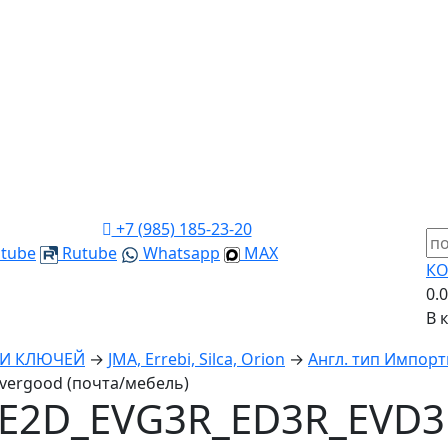
+7 (985) 185-23-20
tube
Rutube
Whatsapp
MAX
КО
0.
В 
КИ КЛЮЧЕЙ
→
JMA, Errebi, Silca, Orion
→
Англ. тип Импорт
vergood (почта/мебель)
E2D_EVG3R_ED3R_EVD3