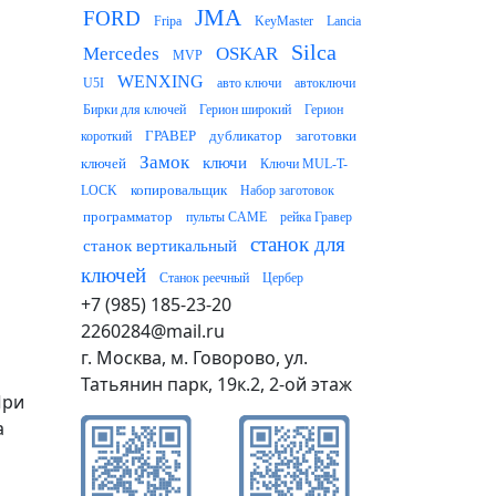
JMA
FORD
Fripa
KeyMaster
Lancia
Silca
Mercedes
OSKAR
MVP
WENXING
U5I
авто ключи
автоключи
Бирки для ключей
Герион широкий
Герион
ГРАВЕР
дубликатор
заготовки
короткий
Замок
ключи
ключей
Ключи MUL-T-
копировальщик
LOCK
Набор заготовок
программатор
пульты CAME
рейка Гравер
станок для
станок вертикальный
ключей
Станок реечный
Цербер
+7 (985) 185-23-20
2260284@mail.ru
г. Москва, м. Говорово, ул.
Татьянин парк, 19к.2, 2-ой этаж
При
а