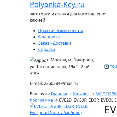
Polyanka-Key.ru
заготовки и станки для изготовления
ключей
Практические советы
Франшиза
Заказ - Доставка
Справка
г. Москва, м. Говорово,
You
ул. Татьянин парк, 19к.2, 2-ой
этаж
E-mail: 2260284@mail.ru
Ваш путь:
Главная
→
Каталог
→
ЗАГОТОВ
программа
→
EVE2D_EVG3R_ED3R_EVD3L E
EV