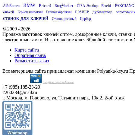
BMW
Bricard
Errebi
FAKCIANG
AlfaRomeo
BurgWachter
CISA-Эльбор
ГРАВЕР
дубликатор
заготовки 
ключей
Герион широкий
Герион короткий
станок для ключей
Станок реечный
Цербер
© 2009 - 2026
Продажа заготовок ключей оптом, домофонные ключи, станки и
электронные замки. Изготовление ключей любой сложности в 
Карта сайта
Обратная связь
Разместить заказ
Все материалы сайта принадлежат компании Polyanka-key.ru П
Создание сайтов в Москве
+7 (985) 185-23-20
2260284@mail.ru
г. Москва, м. Говорово, ул. Татьянин парк, 19к.2, 2-ой этаж