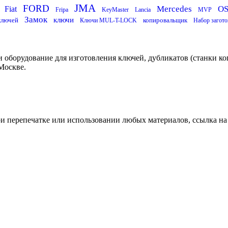
JMA
FORD
Mercedes
O
Fiat
Fripa
KeyMaster
Lancia
MVP
Замок
ключи
ключей
копировальщик
Ключи MUL-T-LOCK
Набор загото
 оборудование для изготовления ключей, дубликатов (станки ко
Москве.
ри перепечатке или использовании любых материалов, ссылка на