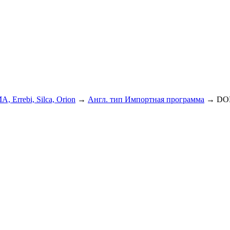
A, Errebi, Silca, Orion
→
Англ. тип Импортная программа
→
DO