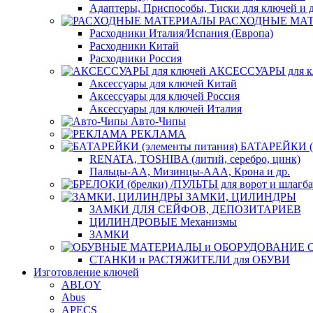
Адаптеры, Приспособы, Тиски для ключей и д
РАСХОДНЫЕ МА
Расходники Италия/Испания (Европа)
Расходники Китай
Расходники Россия
АКСЕССУАРЫ для к
Аксессуары для ключей Китай
Аксессуары для ключей Россия
Аксессуары для ключей Италия
Авто-Чипы
РЕКЛАМА
БАТАРЕЙКИ (э
RENATA, TOSHIBA (литий, серебро, цинк)
Пальцы-АА, Мизинцы-ААА, Крона и др.
ЗАМКИ, ЦИЛИНДРЫ
ЗАМКИ ДЛЯ СЕЙФОВ, ДЕПОЗИТАРИЕВ
ЦИЛИНДРОВЫЕ Механизмы
ЗАМКИ
СТАНКИ и РАСТЯЖИТЕЛИ для ОБУВИ
Изготовление ключей
ABLOY
Abus
APECS