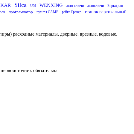
Silca
SKAR
WENXING
U5I
авто ключи
автоключи
Бирки для
станок вертикальный
программатор
вок
пульты CAME
рейка Гравер
пиры) расходные материалы, дверные, врезные, кодовые,
 первоисточник обязательна.