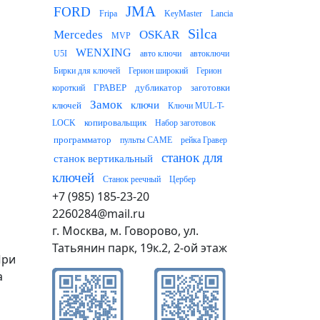
JMA
FORD
Fripa
KeyMaster
Lancia
Silca
Mercedes
OSKAR
MVP
WENXING
U5I
авто ключи
автоключи
Бирки для ключей
Герион широкий
Герион
ГРАВЕР
дубликатор
заготовки
короткий
Замок
ключи
ключей
Ключи MUL-T-
копировальщик
LOCK
Набор заготовок
программатор
пульты CAME
рейка Гравер
станок для
станок вертикальный
ключей
Станок реечный
Цербер
+7 (985) 185-23-20
2260284@mail.ru
г. Москва, м. Говорово, ул.
Татьянин парк, 19к.2, 2-ой этаж
При
а