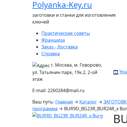
Polyanka-Key.ru
заготовки и станки для изготовления
ключей
Практические советы
Франшиза
Заказ - Доставка
Справка
г. Москва, м. Говорово,
You
ул. Татьянин парк, 19к.2, 2-ой
этаж
E-mail: 2260284@mail.ru
Ваш путь:
Главная
→
Каталог
→
ЗАГОТОВ
программа
→
BUR9D_BG23R_BUR24R_x Bu
BU