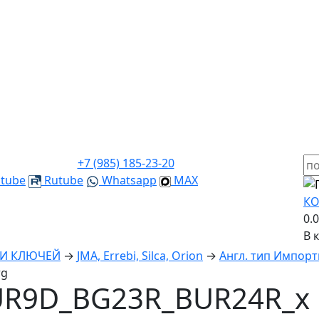
+7 (985) 185-23-20
tube
Rutube
Whatsapp
MAX
КО
0.
В 
КИ КЛЮЧЕЙ
→
JMA, Errebi, Silca, Orion
→
Англ. тип Импорт
rg
R9D_BG23R_BUR24R_x