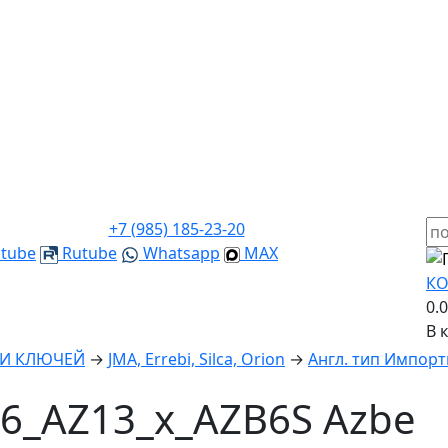
+7 (985) 185-23-20
tube
Rutube
Whatsapp
MAX
КО
0.
В 
КИ КЛЮЧЕЙ
→
JMA, Errebi, Silca, Orion
→
Англ. тип Импорт
6_AZ13_x_AZB6S Azbe