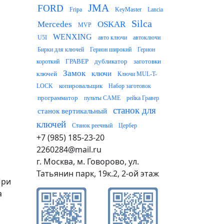
JMA
FORD
Fripa
KeyMaster
Lancia
Silca
Mercedes
OSKAR
MVP
WENXING
U5I
авто ключи
автоключи
Бирки для ключей
Герион широкий
Герион
ГРАВЕР
дубликатор
заготовки
короткий
Замок
ключи
ключей
Ключи MUL-T-
копировальщик
LOCK
Набор заготовок
программатор
пульты CAME
рейка Гравер
станок для
станок вертикальный
ключей
Станок реечный
Цербер
+7 (985) 185-23-20
2260284@mail.ru
г. Москва, м. Говорово, ул.
Татьянин парк, 19к.2, 2-ой этаж
При
а