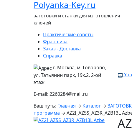
Polyanka-Key.ru
заготовки и станки для изготовления
ключей
Практические советы
Франшиза
Заказ - Доставка
Справка
г. Москва, м. Говорово,
You
ул. Татьянин парк, 19к.2, 2-ой
этаж
E-mail: 2260284@mail.ru
Ваш путь:
Главная
→
Каталог
→
ЗАГОТОВ
программа
→
AZ2I_AZ5S_AZ3R_AZB13L Azb
AZ