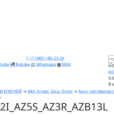
+7 (985) 185-23-20
tube
Rutube
Whatsapp
MAX
КО
0.
В 
КИ КЛЮЧЕЙ
→
JMA, Errebi, Silca, Orion
→
Англ. тип Импорт
e
2I_AZ5S_AZ3R_AZB13L