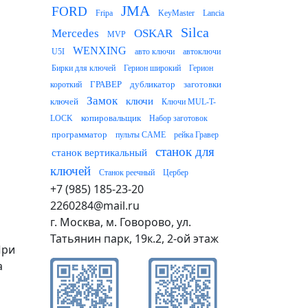
JMA
FORD
Fripa
KeyMaster
Lancia
Silca
Mercedes
OSKAR
MVP
WENXING
U5I
авто ключи
автоключи
Бирки для ключей
Герион широкий
Герион
ГРАВЕР
дубликатор
заготовки
короткий
Замок
ключи
ключей
Ключи MUL-T-
копировальщик
LOCK
Набор заготовок
программатор
пульты CAME
рейка Гравер
станок для
станок вертикальный
ключей
Станок реечный
Цербер
+7 (985) 185-23-20
2260284@mail.ru
г. Москва, м. Говорово, ул.
Татьянин парк, 19к.2, 2-ой этаж
При
а