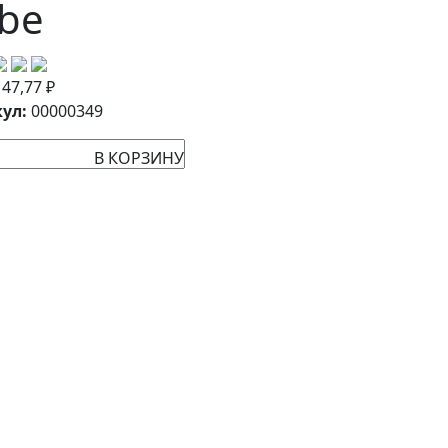
be
:
47,77
₽
ул:
00000349
В КОРЗИНУ