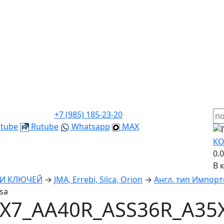
+7 (985) 185-23-20
tube
Rutube
Whatsapp
MAX
КО
0.
В 
КИ КЛЮЧЕЙ
→
JMA, Errebi, Silca, Orion
→
Англ. тип Импорт
sa
X7_AA40R_ASS36R_A35