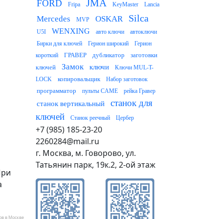
JMA
FORD
Fripa
KeyMaster
Lancia
Silca
Mercedes
OSKAR
MVP
WENXING
U5I
авто ключи
автоключи
Бирки для ключей
Герион широкий
Герион
ГРАВЕР
дубликатор
заготовки
короткий
Замок
ключи
ключей
Ключи MUL-T-
копировальщик
LOCK
Набор заготовок
программатор
пульты CAME
рейка Гравер
станок для
станок вертикальный
ключей
Станок реечный
Цербер
+7 (985) 185-23-20
2260284@mail.ru
г. Москва, м. Говорово, ул.
Татьянин парк, 19к.2, 2-ой этаж
При
а
ов в Москве