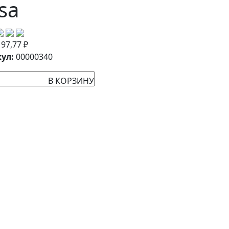
sa
:
97,77
₽
ул:
00000340
В КОРЗИНУ