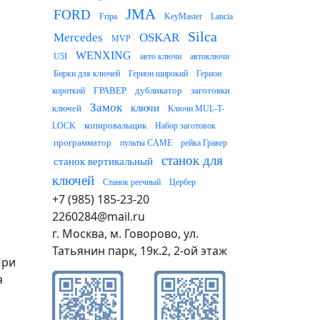
JMA
FORD
Fripa
KeyMaster
Lancia
Silca
Mercedes
OSKAR
MVP
WENXING
U5I
авто ключи
автоключи
Бирки для ключей
Герион широкий
Герион
ГРАВЕР
дубликатор
заготовки
короткий
Замок
ключи
ключей
Ключи MUL-T-
копировальщик
LOCK
Набор заготовок
программатор
пульты CAME
рейка Гравер
станок для
станок вертикальный
ключей
Станок реечный
Цербер
+7 (985) 185-23-20
2260284@mail.ru
г. Москва, м. Говорово, ул.
Татьянин парк, 19к.2, 2-ой этаж
При
а