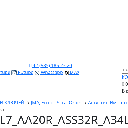
+7 (985) 185-23-20
tube
Rutube
Whatsapp
MAX
КО
0.
В 
КИ КЛЮЧЕЙ
→
JMA, Errebi, Silca, Orion
→
Англ. тип Импорт
sa
L7_AA20R_ASS32R_A34