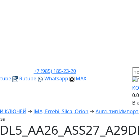
+7 (985) 185-23-20
tube
Rutube
Whatsapp
MAX
КО
0.
В 
КИ КЛЮЧЕЙ
→
JMA, Errebi, Silca, Orion
→
Англ. тип Импорт
ssa
DL5_AA26_ASS27_A29D