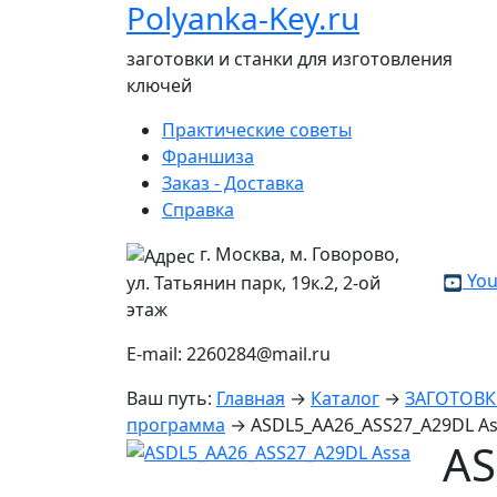
Polyanka-Key.ru
заготовки и станки для изготовления
ключей
Практические советы
Франшиза
Заказ - Доставка
Справка
г. Москва, м. Говорово,
You
ул. Татьянин парк, 19к.2, 2-ой
этаж
E-mail: 2260284@mail.ru
Ваш путь:
Главная
→
Каталог
→
ЗАГОТОВ
программа
→
ASDL5_AA26_ASS27_A29DL A
AS