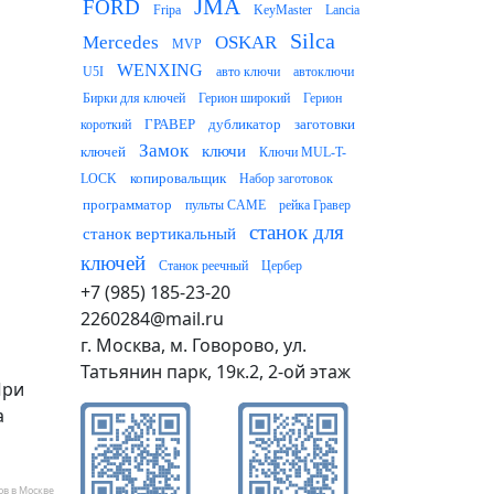
JMA
FORD
Fripa
KeyMaster
Lancia
Silca
Mercedes
OSKAR
MVP
WENXING
U5I
авто ключи
автоключи
Бирки для ключей
Герион широкий
Герион
ГРАВЕР
дубликатор
заготовки
короткий
Замок
ключи
ключей
Ключи MUL-T-
копировальщик
LOCK
Набор заготовок
программатор
пульты CAME
рейка Гравер
станок для
станок вертикальный
ключей
Станок реечный
Цербер
+7 (985) 185-23-20
2260284@mail.ru
г. Москва, м. Говорово, ул.
Татьянин парк, 19к.2, 2-ой этаж
При
а
ов в Москве