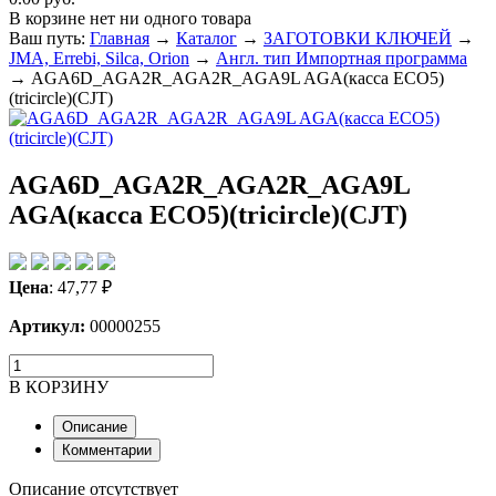
В корзине нет ни одного товара
Ваш путь:
Главная
→
Каталог
→
ЗАГОТОВКИ КЛЮЧЕЙ
→
JMA, Errebi, Silca, Orion
→
Англ. тип Импортная программа
→
AGA6D_AGA2R_AGA2R_AGA9L AGA(касса ECO5)
(tricircle)(CJT)
AGA6D_AGA2R_AGA2R_AGA9L
AGA(касса ECO5)(tricircle)(CJT)
Цена
:
47,77
₽
Артикул:
00000255
В КОРЗИНУ
Описание
Комментарии
Описание отсутствует