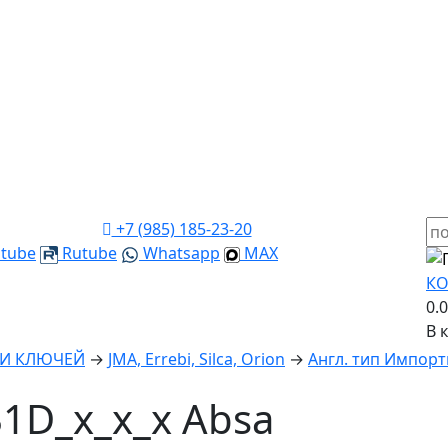
+7 (985) 185-23-20
tube
Rutube
Whatsapp
MAX
КО
0.
В 
КИ КЛЮЧЕЙ
→
JMA, Errebi, Silca, Orion
→
Англ. тип Импорт
1D_x_x_x Absa