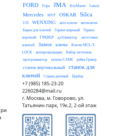
JMA
FORD
Fripa
KeyMaster
Lancia
Silca
Mercedes
OSKAR
MVP
WENXING
U5I
авто ключи
автоключи
Бирки для ключей
Герион широкий
Герион
ГРАВЕР
дубликатор
заготовки
короткий
Замок
ключи
ключей
Ключи MUL-T-
копировальщик
LOCK
Набор заготовок
программатор
пульты CAME
рейка Гравер
станок для
станок вертикальный
ключей
Станок реечный
Цербер
+7 (985) 185-23-20
2260284@mail.ru
г. Москва, м. Говорово, ул.
Татьянин парк, 19к.2, 2-ой этаж
При
а