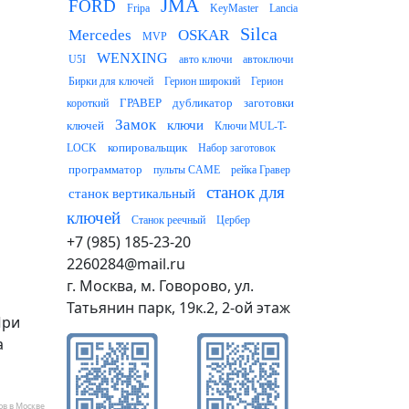
JMA
FORD
Fripa
KeyMaster
Lancia
Silca
Mercedes
OSKAR
MVP
WENXING
U5I
авто ключи
автоключи
Бирки для ключей
Герион широкий
Герион
ГРАВЕР
дубликатор
заготовки
короткий
Замок
ключи
ключей
Ключи MUL-T-
копировальщик
LOCK
Набор заготовок
программатор
пульты CAME
рейка Гравер
станок для
станок вертикальный
ключей
Станок реечный
Цербер
+7 (985) 185-23-20
2260284@mail.ru
г. Москва, м. Говорово, ул.
Татьянин парк, 19к.2, 2-ой этаж
При
а
ов в Москве