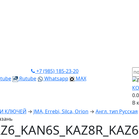
+7 (985) 185-23-20
tube
Rutube
Whatsapp
MAX
КО
0.
В 
КИ КЛЮЧЕЙ
→
JMA, Errebi, Silca, Orion
→
Англ. тип Русская
азань
Z6_KAN6S_KAZ8R_KAZ6