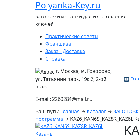
Polyanka-Key.ru
заготовки и станки для изготовления
ключей
Практические советы
Франшиза
Заказ - Доставка
Справка
г. Москва, м. Говорово,
You
ул. Татьянин парк, 19к.2, 2-ой
этаж
E-mail: 2260284@mail.ru
Ваш путь:
Главная
→
Каталог
→
ЗАГОТОВ
программа
→
KAZ6_KAN6S_KAZ8R_KAZ6L К
KA