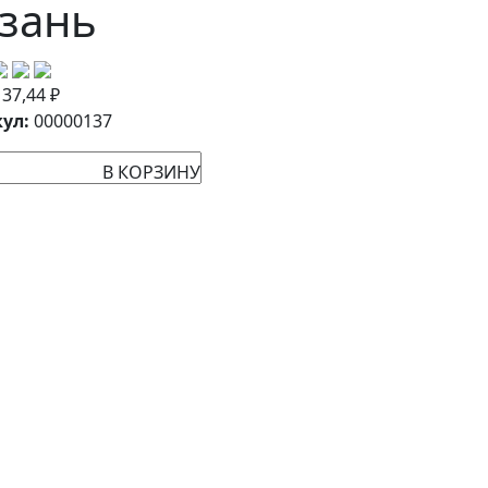
зань
:
37,44
₽
ул:
00000137
В КОРЗИНУ