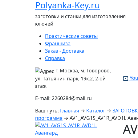
Polyanka-Key.ru
заготовки и станки для изготовления
ключей
Практические советы
Франшиза
Заказ - Доставка
Справка
г. Москва, м. Говорово,
You
ул. Татьянин парк, 19к.2, 2-ой
этаж
E-mail: 2260284@mail.ru
Ваш путь:
Главная
→
Каталог
→
ЗАГОТОВ
программа
→
AV1_AVG1S_AV1R_AVD1L Ава
AV