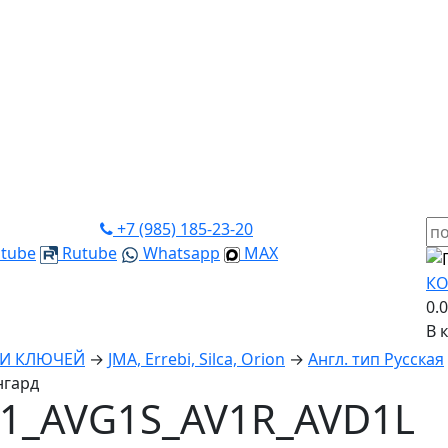
+7 (985) 185-23-20
tube
Rutube
Whatsapp
MAX
КО
0.
В 
КИ КЛЮЧЕЙ
→
JMA, Errebi, Silca, Orion
→
Англ. тип Русская
нгард
1_AVG1S_AV1R_AVD1L