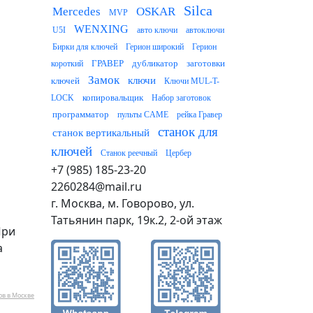
Silca
Mercedes
OSKAR
MVP
WENXING
U5I
авто ключи
автоключи
Бирки для ключей
Герион широкий
Герион
ГРАВЕР
дубликатор
заготовки
короткий
Замок
ключи
ключей
Ключи MUL-T-
копировальщик
LOCK
Набор заготовок
программатор
пульты CAME
рейка Гравер
станок для
станок вертикальный
ключей
Станок реечный
Цербер
+7 (985) 185-23-20
2260284@mail.ru
г. Москва, м. Говорово, ул.
Татьянин парк, 19к.2, 2-ой этаж
При
а
ов в Москве