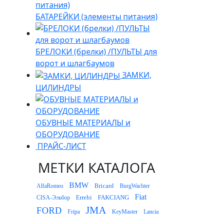
БАТАРЕЙКИ (элементы питания)
БРЕЛОКИ (брелки) /ПУЛЬТЫ для
ворот и шлагбаумов
ЗАМКИ,
ЦИЛИНДРЫ
ОБУВНЫЕ МАТЕРИАЛЫ и
ОБОРУДОВАНИЕ
ПРАЙС-ЛИСТ
МЕТКИ КАТАЛОГА
BMW
Bricard
AlfaRomeo
BurgWachter
Fiat
Errebi
FAKCIANG
CISA-Эльбор
JMA
FORD
Fripa
KeyMaster
Lancia