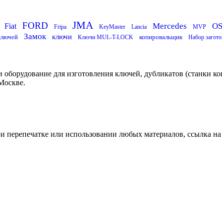
JMA
FORD
Mercedes
O
Fiat
Fripa
KeyMaster
Lancia
MVP
Замок
ключи
ключей
копировальщик
Ключи MUL-T-LOCK
Набор загото
 оборудование для изготовления ключей, дубликатов (станки ко
Москве.
ри перепечатке или использовании любых материалов, ссылка на