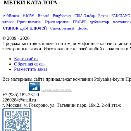
МЕТКИ КАТАЛОГА
BMW
Bricard
Errebi
FAKCIANG
AlfaRomeo
BurgWachter
CISA-Эльбор
ГРАВЕР
дубликатор
заготовки 
ключей
Герион широкий
Герион короткий
станок для ключей
Станок реечный
Цербер
© 2009 - 2026
Продажа заготовок ключей оптом, домофонные ключи, станки и
электронные замки. Изготовление ключей любой сложности в 
Карта сайта
Обратная связь
Разместить заказ
Все материалы сайта принадлежат компании Polyanka-key.ru П
Создание сайтов в Москве
+7 (985) 185-23-20
2260284@mail.ru
г. Москва, м. Говорово, ул. Татьянин парк, 19к.2, 2-ой этаж