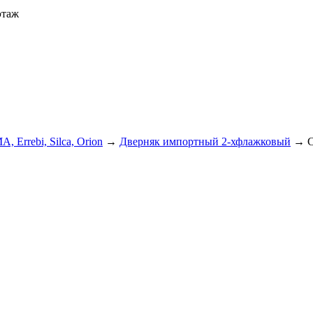
этаж
A, Errebi, Silca, Orion
→
Дверняк импортный 2-хфлажковый
→