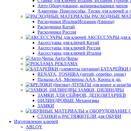
Станки для ключей Италия, Испания,Турция, 
Авто Оборудование, копировальщики чипов
Адаптеры, Приспособы, Тиски для ключей и д
РАСХОДНЫЕ МА
Расходники Италия/Испания (Европа)
Расходники Китай
Расходники Россия
АКСЕССУАРЫ для к
Аксессуары для ключей Китай
Аксессуары для ключей Россия
Аксессуары для ключей Италия
Авто-Чипы
РЕКЛАМА
БАТАРЕЙКИ (э
RENATA, TOSHIBA (литий, серебро, цинк)
Пальцы-АА, Мизинцы-ААА, Крона и др.
ЗАМКИ, ЦИЛИНДРЫ
ЗАМКИ ДЛЯ СЕЙФОВ, ДЕПОЗИТАРИЕВ
ЦИЛИНДРОВЫЕ Механизмы
ЗАМКИ
СТАНКИ и РАСТЯЖИТЕЛИ для ОБУВИ
Изготовление ключей
ABLOY