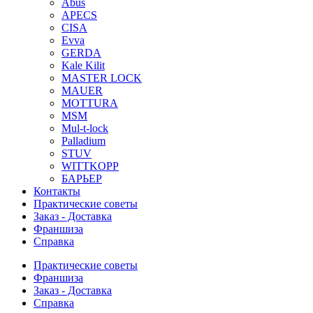
Abus
APECS
CISA
Evva
GERDA
Kale Kilit
MASTER LOCK
MAUER
MOTTURA
MSM
Mul-t-lock
Palladium
STUV
WITTKOPP
БАРЬЕР
Контакты
Практические советы
Заказ - Доставка
Франшиза
Справка
Практические советы
Франшиза
Заказ - Доставка
Справка