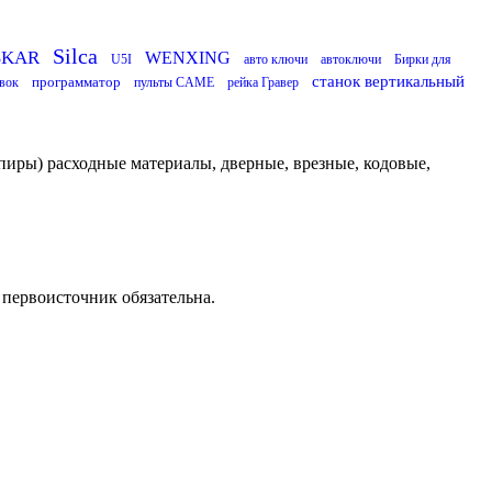
Silca
SKAR
WENXING
U5I
авто ключи
автоключи
Бирки для
станок вертикальный
программатор
вок
пульты CAME
рейка Гравер
пиры) расходные материалы, дверные, врезные, кодовые,
 первоисточник обязательна.