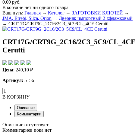
0.00 руб.
В корзине нет ни одного товара
Ваш путь:
Главная
→
Каталог
→
ЗАГОТОВКИ КЛЮЧЕЙ
→
JMA, Errebi, Silca, Orion
→
Дверняк импортный 2-хфлажковый
→
CRT17G/CRT9G_2C16/2C3_5C9/CL_4CE Cerutti
CRT17G/CRT9G_2C16/2C3_5C9/CL_4C
Cerutti
Цена
:
249,10
₽
Артикул:
5156
В КОРЗИНУ
Описание
Комментарии
Описание отсутствует
Комментариев пока нет