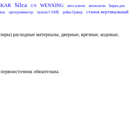
Silca
SKAR
WENXING
U5I
авто ключи
автоключи
Бирки для
станок вертикальный
программатор
вок
пульты CAME
рейка Гравер
пиры) расходные материалы, дверные, врезные, кодовые,
 первоисточник обязательна.