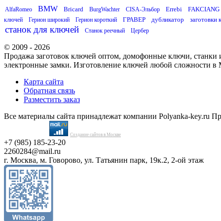
BMW
Bricard
Errebi
FAKCIANG
AlfaRomeo
BurgWachter
CISA-Эльбор
ГРАВЕР
дубликатор
заготовки 
ключей
Герион широкий
Герион короткий
станок для ключей
Станок реечный
Цербер
© 2009 - 2026
Продажа заготовок ключей оптом, домофонные ключи, станки и
электронные замки. Изготовление ключей любой сложности в 
Карта сайта
Обратная связь
Разместить заказ
Все материалы сайта принадлежат компании Polyanka-key.ru П
Создание сайтов в Москве
+7 (985) 185-23-20
2260284@mail.ru
г. Москва, м. Говорово, ул. Татьянин парк, 19к.2, 2-ой этаж