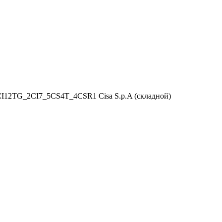
I12TG_2CI7_5CS4T_4CSR1 Cisa S.p.A (складной)