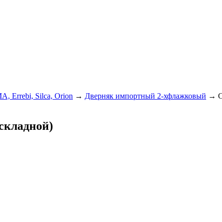
A, Errebi, Silca, Orion
→
Дверняк импортный 2-хфлажковый
→
C
складной)