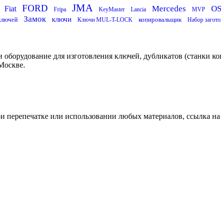
JMA
FORD
Mercedes
O
Fiat
Fripa
KeyMaster
Lancia
MVP
Замок
ключи
ключей
копировальщик
Ключи MUL-T-LOCK
Набор загото
 оборудование для изготовления ключей, дубликатов (станки ко
Москве.
ри перепечатке или использовании любых материалов, ссылка на