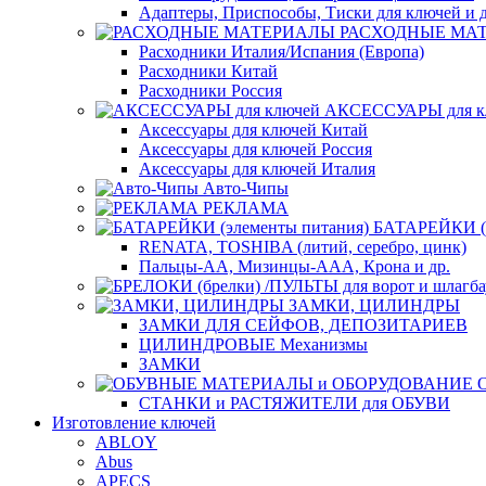
Адаптеры, Приспособы, Тиски для ключей и д
РАСХОДНЫЕ МА
Расходники Италия/Испания (Европа)
Расходники Китай
Расходники Россия
АКСЕССУАРЫ для к
Аксессуары для ключей Китай
Аксессуары для ключей Россия
Аксессуары для ключей Италия
Авто-Чипы
РЕКЛАМА
БАТАРЕЙКИ (э
RENATA, TOSHIBA (литий, серебро, цинк)
Пальцы-АА, Мизинцы-ААА, Крона и др.
ЗАМКИ, ЦИЛИНДРЫ
ЗАМКИ ДЛЯ СЕЙФОВ, ДЕПОЗИТАРИЕВ
ЦИЛИНДРОВЫЕ Механизмы
ЗАМКИ
СТАНКИ и РАСТЯЖИТЕЛИ для ОБУВИ
Изготовление ключей
ABLOY
Abus
APECS