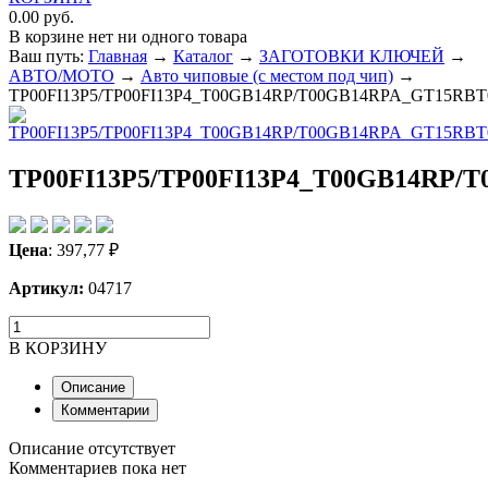
0.00 руб.
В корзине нет ни одного товара
Ваш путь:
Главная
→
Каталог
→
ЗАГОТОВКИ КЛЮЧЕЙ
→
ABTO/МОТО
→
Авто чиповые (с местом под чип)
→
TP00FI13P5/TP00FI13P4_T00GB14RP/T00GB14RPA_GT15RBT
TP00FI13P5/TP00FI13P4_T00GB14RP/
Цена
:
397,77
₽
Артикул:
04717
В КОРЗИНУ
Описание
Комментарии
Описание отсутствует
Комментариев пока нет