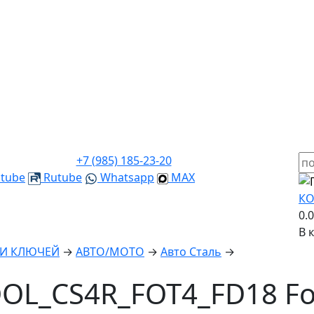
+7 (985) 185-23-20
tube
Rutube
Whatsapp
MAX
КО
0.
В 
КИ КЛЮЧЕЙ
→
ABTO/МОТО
→
Авто Сталь
→
OL_CS4R_FOT4_FD18 Fo