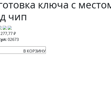
готовка ключа с место
д чип
:
277,77
₽
ул:
02673
В КОРЗИНУ