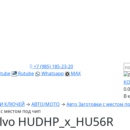
+7 (985) 185-23-20
tube
Rutube
Whatsapp
MAX
КО
0.
В 
КИ КЛЮЧЕЙ
→
ABTO/МОТО
→
Авто Заготовки с местом п
с местом под чип
lvo HUDHP_x_HU56R