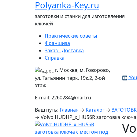
Polyanka-Key.ru
заготовки и станки для изготовления
ключей
Практические советы
Франшиза
Заказ - Доставка
Справка
г. Москва, м. Говорово,
You
ул. Татьянин парк, 19к.2, 2-ой
этаж
E-mail: 2260284@mail.ru
Ваш путь:
Главная
→
Каталог
→
ЗАГОТОВ
→
Volvo HUDHP_x_HU56R заготовка ключа 
Vo