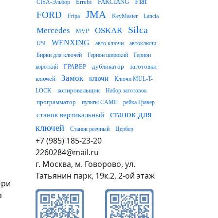
Fiat
Errebi
FAKCIANG
CISA-Эльбор
JMA
FORD
Fripa
KeyMaster
Lancia
Silca
Mercedes
OSKAR
MVP
WENXING
U5I
авто ключи
автоключи
Бирки для ключей
Герион широкий
Герион
ГРАВЕР
дубликатор
заготовки
короткий
Замок
ключи
ключей
Ключи MUL-T-
копировальщик
LOCK
Набор заготовок
программатор
пульты CAME
рейка Гравер
станок для
станок вертикальный
ключей
Станок реечный
Цербер
+7 (985) 185-23-20
2260284@mail.ru
г. Москва, м. Говорово, ул.
Татьянин парк, 19к.2, 2-ой этаж
При
а