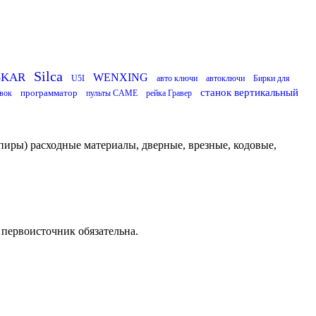
Silca
SKAR
WENXING
U5I
авто ключи
автоключи
Бирки для
станок вертикальный
программатор
вок
пульты CAME
рейка Гравер
пиры) расходные материалы, дверные, врезные, кодовые,
 первоисточник обязательна.