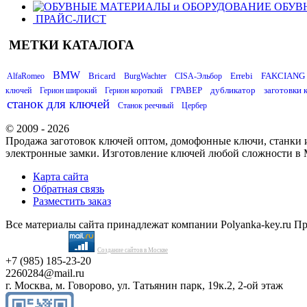
ОБУВ
ПРАЙС-ЛИСТ
МЕТКИ КАТАЛОГА
BMW
Bricard
Errebi
FAKCIANG
AlfaRomeo
BurgWachter
CISA-Эльбор
ГРАВЕР
дубликатор
заготовки 
ключей
Герион широкий
Герион короткий
станок для ключей
Станок реечный
Цербер
© 2009 - 2026
Продажа заготовок ключей оптом, домофонные ключи, станки и
электронные замки. Изготовление ключей любой сложности в 
Карта сайта
Обратная связь
Разместить заказ
Все материалы сайта принадлежат компании Polyanka-key.ru П
Создание сайтов в Москве
+7 (985) 185-23-20
2260284@mail.ru
г. Москва, м. Говорово, ул. Татьянин парк, 19к.2, 2-ой этаж