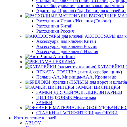
Станки для ключей Италия, Испания,Турция, 
Авто Оборудование, копировальщики чипов
Адаптеры, Приспособы, Тиски для ключей и д
РАСХОДНЫЕ МА
Расходники Италия/Испания (Европа)
Расходники Китай
Расходники Россия
АКСЕССУАРЫ для к
Аксессуары для ключей Китай
Аксессуары для ключей Россия
Аксессуары для ключей Италия
Авто-Чипы
РЕКЛАМА
БАТАРЕЙКИ (э
RENATA, TOSHIBA (литий, серебро, цинк)
Пальцы-АА, Мизинцы-ААА, Крона и др.
ЗАМКИ, ЦИЛИНДРЫ
ЗАМКИ ДЛЯ СЕЙФОВ, ДЕПОЗИТАРИЕВ
ЦИЛИНДРОВЫЕ Механизмы
ЗАМКИ
СТАНКИ и РАСТЯЖИТЕЛИ для ОБУВИ
Изготовление ключей
ABLOY