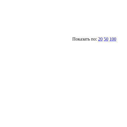
Показать по:
20
50
100