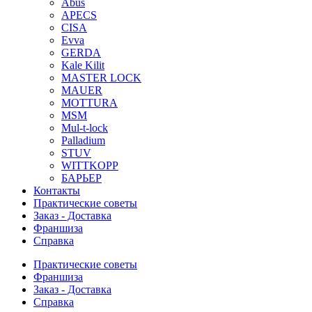
Abus
APECS
CISA
Evva
GERDA
Kale Kilit
MASTER LOCK
MAUER
MOTTURA
MSM
Mul-t-lock
Palladium
STUV
WITTKOPP
БАРЬЕР
Контакты
Практические советы
Заказ - Доставка
Франшиза
Справка
Практические советы
Франшиза
Заказ - Доставка
Справка