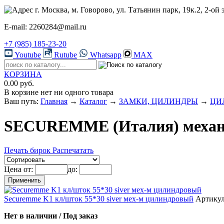
г. Москва, м. Говорово, ул. Татьянин парк, 19к.2, 2-ой 
E-mail: 2260284@mail.ru
+7 (985) 185-23-20
Youtube
Rutube
Whatsapp
MAX
КОРЗИНА
0.00 руб.
В корзине нет ни одного товара
Ваш путь:
Главная
→
Каталог
→
ЗАМКИ, ЦИЛИНДРЫ
→
ЦИ
SECUREMME (Италия) механ
Печать бирок
Распечатать
Цена от:
до:
Securemme K1 кл/шток 55*30 siver мех-м цилиндровый
Артикул
Нет в наличии / Под заказ