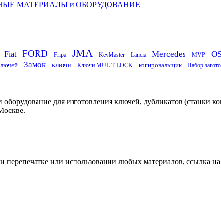
НЫЕ МАТЕРИАЛЫ и ОБОРУДОВАНИЕ
JMA
FORD
Mercedes
O
Fiat
Fripa
KeyMaster
Lancia
MVP
Замок
ключи
ключей
копировальщик
Ключи MUL-T-LOCK
Набор загото
 оборудование для изготовления ключей, дубликатов (станки ко
Москве.
ри перепечатке или использовании любых материалов, ссылка на