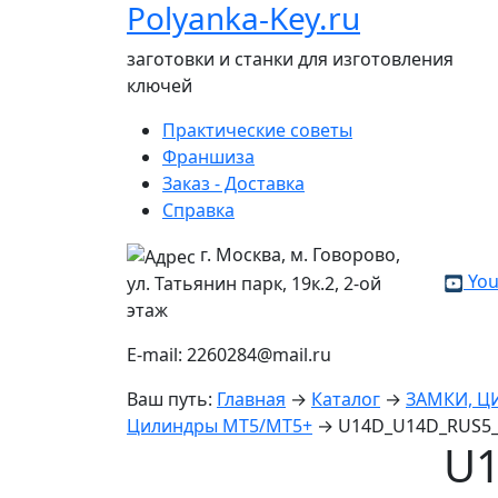
Polyanka-Key.ru
заготовки и станки для изготовления
ключей
Практические советы
Франшиза
Заказ - Доставка
Справка
г. Москва, м. Говорово,
You
ул. Татьянин парк, 19к.2, 2-ой
этаж
E-mail: 2260284@mail.ru
Ваш путь:
Главная
→
Каталог
→
ЗАМКИ, 
Цилиндры MT5/MT5+
→
U14D_U14D_RUS5_
U1