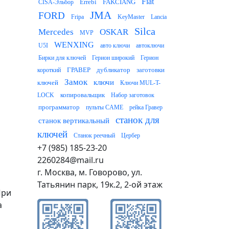
Fiat
Errebi
FAKCIANG
CISA-Эльбор
JMA
FORD
Fripa
KeyMaster
Lancia
Silca
Mercedes
OSKAR
MVP
WENXING
U5I
авто ключи
автоключи
Бирки для ключей
Герион широкий
Герион
ГРАВЕР
дубликатор
заготовки
короткий
Замок
ключи
ключей
Ключи MUL-T-
копировальщик
LOCK
Набор заготовок
программатор
пульты CAME
рейка Гравер
станок для
станок вертикальный
ключей
Станок реечный
Цербер
+7 (985) 185-23-20
2260284@mail.ru
г. Москва, м. Говорово, ул.
Татьянин парк, 19к.2, 2-ой этаж
При
а