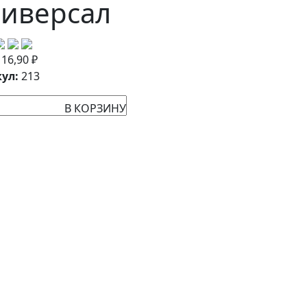
иверсал
:
16,90
₽
ул:
213
В КОРЗИНУ