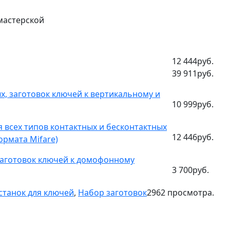
 мастерской
12 444руб.
39 911руб.
х, заготовок ключей к вертикальному и
10 999руб.
я всех типов контактных и бесконтактных
12 446руб.
ормата Mifare)
 заготовок ключей к домофонному
3 700руб.
станок для ключей
,
Набор заготовок
2962
просмотра.