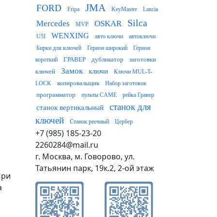
JMA
FORD
Fripa
KeyMaster
Lancia
Silca
Mercedes
OSKAR
MVP
WENXING
U5I
авто ключи
автоключи
Бирки для ключей
Герион широкий
Герион
ГРАВЕР
дубликатор
заготовки
короткий
Замок
ключи
ключей
Ключи MUL-T-
копировальщик
LOCK
Набор заготовок
программатор
пульты CAME
рейка Гравер
станок для
станок вертикальный
ключей
Станок реечный
Цербер
+7 (985) 185-23-20
2260284@mail.ru
г. Москва, м. Говорово, ул.
Татьянин парк, 19к.2, 2-ой этаж
При
а