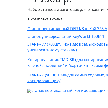
Набор станков и заготовок для открытия
в комплект входит:
Станок вертикальный
DEFU/Вэн-Хай 368 А
Станок универсальный KeyWorld-100E11
START-777
(700
шт, 145-видов самых ходовы
универсальному станкам)
Копировальщик TMD-3R
(для копировани
ключей: "таблетки" и "карточки", кроме ф
START-77 (90шт, 10-видов самых ходовых,
копировальщику)
станок вертикальный
,
копировальщик
,