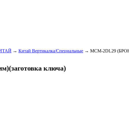
ИТАЙ
→
Китай Вертикалка/Специальные
→
MCM-2DL29 (БРОНЯ)
м)(заготовка ключа)