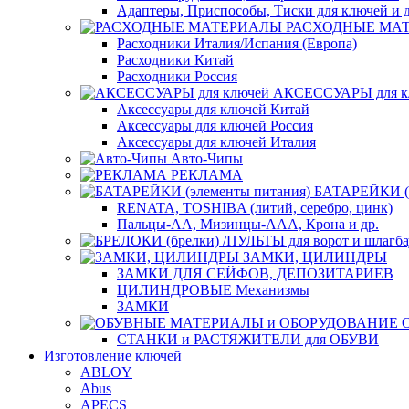
Адаптеры, Приспособы, Тиски для ключей и д
РАСХОДНЫЕ МА
Расходники Италия/Испания (Европа)
Расходники Китай
Расходники Россия
АКСЕССУАРЫ для к
Аксессуары для ключей Китай
Аксессуары для ключей Россия
Аксессуары для ключей Италия
Авто-Чипы
РЕКЛАМА
БАТАРЕЙКИ (э
RENATA, TOSHIBA (литий, серебро, цинк)
Пальцы-АА, Мизинцы-ААА, Крона и др.
ЗАМКИ, ЦИЛИНДРЫ
ЗАМКИ ДЛЯ СЕЙФОВ, ДЕПОЗИТАРИЕВ
ЦИЛИНДРОВЫЕ Механизмы
ЗАМКИ
СТАНКИ и РАСТЯЖИТЕЛИ для ОБУВИ
Изготовление ключей
ABLOY
Abus
APECS