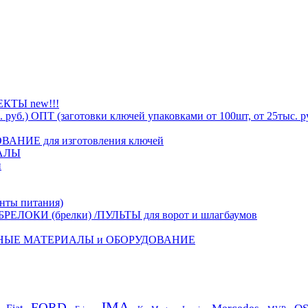
ТЫ new!!!
ОПТ (заготовки ключей упаковками от 100шт, от 25тыс. р
АНИЕ для изготовления ключей
АЛЫ
й
ты питания)
БРЕЛОКИ (брелки) /ПУЛЬТЫ для ворот и шлагбаумов
НЫЕ МАТЕРИАЛЫ и ОБОРУДОВАНИЕ
JMA
FORD