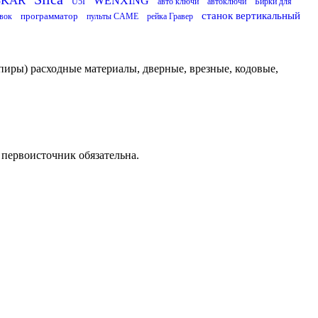
SKAR
WENXING
U5I
авто ключи
автоключи
Бирки для
станок вертикальный
программатор
вок
пульты CAME
рейка Гравер
пиры) расходные материалы, дверные, врезные, кодовые,
 первоисточник обязательна.