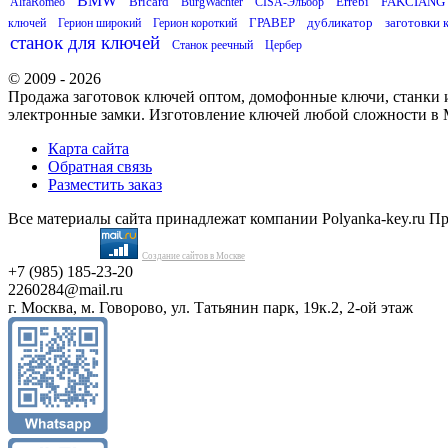
BMW
Bricard
Errebi
FAKCIANG
AlfaRomeo
BurgWachter
CISA-Эльбор
ГРАВЕР
дубликатор
заготовки 
ключей
Герион широкий
Герион короткий
станок для ключей
Станок реечный
Цербер
© 2009 - 2026
Продажа заготовок ключей оптом, домофонные ключи, станки и
электронные замки. Изготовление ключей любой сложности в 
Карта сайта
Обратная связь
Разместить заказ
Все материалы сайта принадлежат компании Polyanka-key.ru П
Создание сайтов в Москве
+7 (985) 185-23-20
2260284@mail.ru
г. Москва, м. Говорово, ул. Татьянин парк, 19к.2, 2-ой этаж