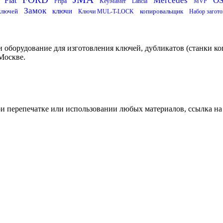
Mercedes
O
Fiat
Fripa
KeyMaster
Lancia
MVP
Замок
ключи
ключей
копировальщик
Ключи MUL-T-LOCK
Набор загото
 оборудование для изготовления ключей, дубликатов (станки ко
Москве.
ри перепечатке или использовании любых материалов, ссылка на