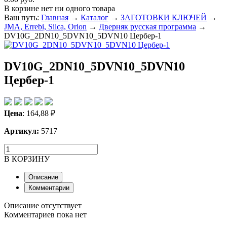
В корзине нет ни одного товара
Ваш путь:
Главная
→
Каталог
→
ЗАГОТОВКИ КЛЮЧЕЙ
→
JMA, Errebi, Silca, Orion
→
Дверняк русская программа
→
DV10G_2DN10_5DVN10_5DVN10 Цербер-1
DV10G_2DN10_5DVN10_5DVN10
Цербер-1
Цена
:
164,88
₽
Артикул:
5717
В КОРЗИНУ
Описание
Комментарии
Описание отсутствует
Комментариев пока нет