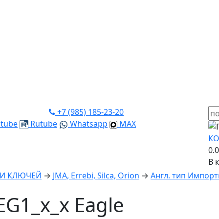
+7 (985) 185-23-20
tube
Rutube
Whatsapp
MAX
КО
0.
В 
КИ КЛЮЧЕЙ
→
JMA, Errebi, Silca, Orion
→
Англ. тип Импорт
EG1_x_x Eagle