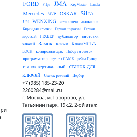
JMA
FORD
Fripa
KeyMaster
Lancia
Silca
Mercedes
OSKAR
MVP
WENXING
U5I
авто ключи
автоключи
Бирки для ключей
Герион широкий
Герион
ГРАВЕР
дубликатор
заготовки
короткий
Замок
ключи
ключей
Ключи MUL-T-
копировальщик
LOCK
Набор заготовок
программатор
пульты CAME
рейка Гравер
станок для
станок вертикальный
ключей
Станок реечный
Цербер
+7 (985) 185-23-20
2260284@mail.ru
г. Москва, м. Говорово, ул.
Татьянин парк, 19к.2, 2-ой этаж
При
а