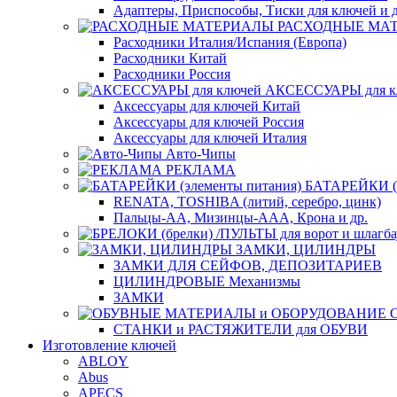
Адаптеры, Приспособы, Тиски для ключей и д
РАСХОДНЫЕ МА
Расходники Италия/Испания (Европа)
Расходники Китай
Расходники Россия
АКСЕССУАРЫ для к
Аксессуары для ключей Китай
Аксессуары для ключей Россия
Аксессуары для ключей Италия
Авто-Чипы
РЕКЛАМА
БАТАРЕЙКИ (э
RENATA, TOSHIBA (литий, серебро, цинк)
Пальцы-АА, Мизинцы-ААА, Крона и др.
ЗАМКИ, ЦИЛИНДРЫ
ЗАМКИ ДЛЯ СЕЙФОВ, ДЕПОЗИТАРИЕВ
ЦИЛИНДРОВЫЕ Механизмы
ЗАМКИ
СТАНКИ и РАСТЯЖИТЕЛИ для ОБУВИ
Изготовление ключей
ABLOY
Abus
APECS