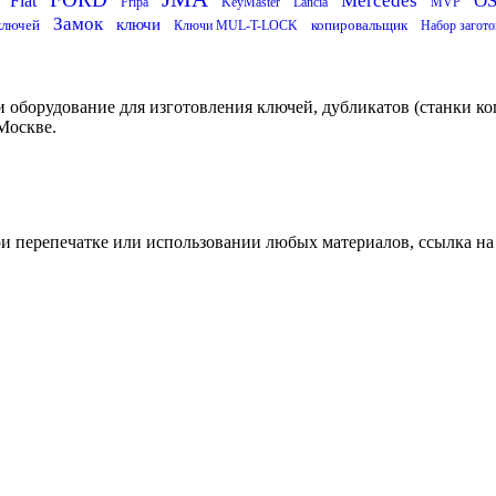
Mercedes
O
Fiat
Fripa
KeyMaster
Lancia
MVP
Замок
ключи
ключей
копировальщик
Ключи MUL-T-LOCK
Набор загото
 оборудование для изготовления ключей, дубликатов (станки ко
Москве.
ри перепечатке или использовании любых материалов, ссылка на