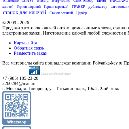
BMW
Bricard
Errebi
FAKCIANG
AlfaRomeo
BurgWachter
CISA-Эльбор
ГРАВЕР
дубликатор
заготовки 
ключей
Герион широкий
Герион короткий
станок для ключей
Станок реечный
Цербер
© 2009 - 2026
Продажа заготовок ключей оптом, домофонные ключи, станки и
электронные замки. Изготовление ключей любой сложности в 
Карта сайта
Обратная связь
Разместить заказ
Все материалы сайта принадлежат компании Polyanka-key.ru П
Создание сайтов в Москве
+7 (985) 185-23-20
2260284@mail.ru
г. Москва, м. Говорово, ул. Татьянин парк, 19к.2, 2-ой этаж