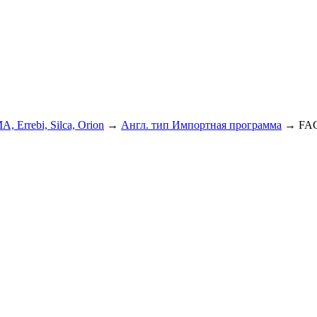
A, Errebi, Silca, Orion
→
Англ. тип Импортная программа
→
FA