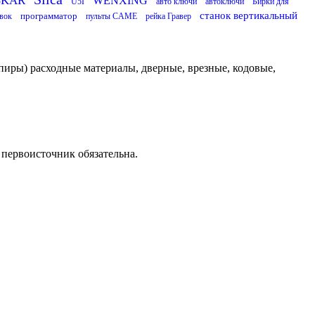
SKAR
WENXING
U5I
авто ключи
автоключи
Бирки для
станок вертикальный
программатор
вок
пульты CAME
рейка Гравер
пиры) расходные материалы, дверные, врезные, кодовые,
 первоисточник обязательна.