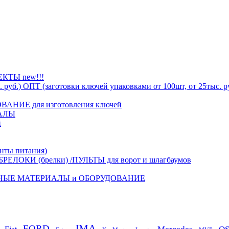
ТЫ new!!!
ОПТ (заготовки ключей упаковками от 100шт, от 25тыс. р
АНИЕ для изготовления ключей
АЛЫ
й
ты питания)
БРЕЛОКИ (брелки) /ПУЛЬТЫ для ворот и шлагбаумов
НЫЕ МАТЕРИАЛЫ и ОБОРУДОВАНИЕ
JMA
FORD