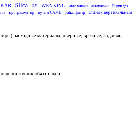
Silca
SKAR
WENXING
U5I
авто ключи
автоключи
Бирки для
станок вертикальный
программатор
вок
пульты CAME
рейка Гравер
пиры) расходные материалы, дверные, врезные, кодовые,
 первоисточник обязательна.