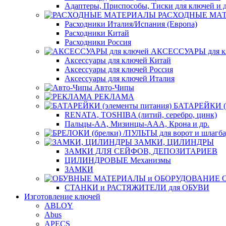
Адаптеры, Приспособы, Тиски для ключей и д
РАСХОДНЫЕ МА
Расходники Италия/Испания (Европа)
Расходники Китай
Расходники Россия
АКСЕССУАРЫ для к
Аксессуары для ключей Китай
Аксессуары для ключей Россия
Аксессуары для ключей Италия
Авто-Чипы
РЕКЛАМА
БАТАРЕЙКИ (э
RENATA, TOSHIBA (литий, серебро, цинк)
Пальцы-АА, Мизинцы-ААА, Крона и др.
ЗАМКИ, ЦИЛИНДРЫ
ЗАМКИ ДЛЯ СЕЙФОВ, ДЕПОЗИТАРИЕВ
ЦИЛИНДРОВЫЕ Механизмы
ЗАМКИ
СТАНКИ и РАСТЯЖИТЕЛИ для ОБУВИ
Изготовление ключей
ABLOY
Abus
APECS