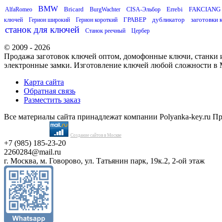
BMW
Bricard
Errebi
FAKCIANG
AlfaRomeo
BurgWachter
CISA-Эльбор
ГРАВЕР
дубликатор
заготовки 
ключей
Герион широкий
Герион короткий
станок для ключей
Станок реечный
Цербер
© 2009 - 2026
Продажа заготовок ключей оптом, домофонные ключи, станки и
электронные замки. Изготовление ключей любой сложности в 
Карта сайта
Обратная связь
Разместить заказ
Все материалы сайта принадлежат компании Polyanka-key.ru П
Создание сайтов в Москве
+7 (985) 185-23-20
2260284@mail.ru
г. Москва, м. Говорово, ул. Татьянин парк, 19к.2, 2-ой этаж