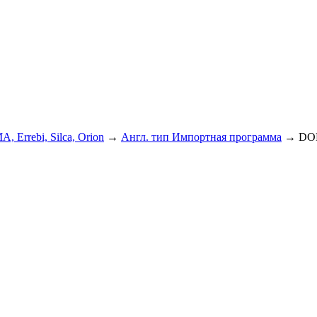
A, Errebi, Silca, Orion
→
Англ. тип Импортная программа
→
DO