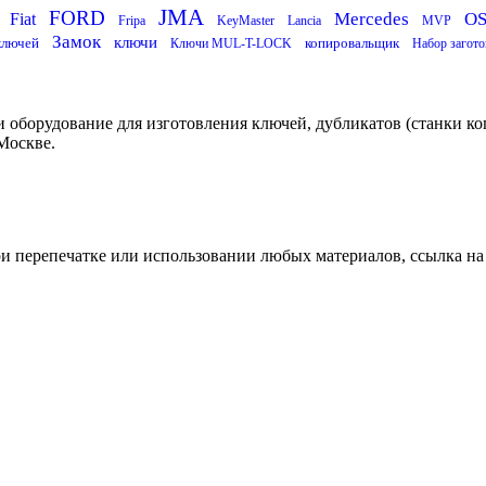
JMA
FORD
Mercedes
O
Fiat
Fripa
KeyMaster
Lancia
MVP
Замок
ключи
ключей
копировальщик
Ключи MUL-T-LOCK
Набор загото
 оборудование для изготовления ключей, дубликатов (станки ко
Москве.
ри перепечатке или использовании любых материалов, ссылка на