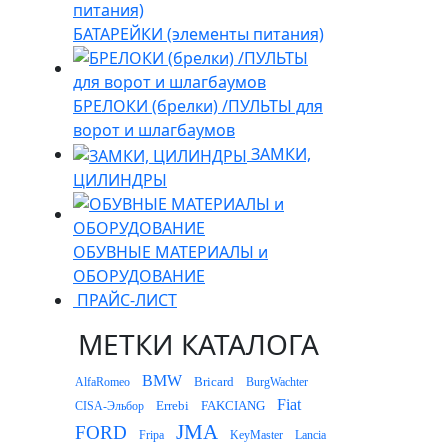
БАТАРЕЙКИ (элементы питания)
БРЕЛОКИ (брелки) /ПУЛЬТЫ для
ворот и шлагбаумов
ЗАМКИ,
ЦИЛИНДРЫ
ОБУВНЫЕ МАТЕРИАЛЫ и
ОБОРУДОВАНИЕ
ПРАЙС-ЛИСТ
МЕТКИ КАТАЛОГА
BMW
Bricard
AlfaRomeo
BurgWachter
Fiat
Errebi
FAKCIANG
CISA-Эльбор
JMA
FORD
Fripa
KeyMaster
Lancia