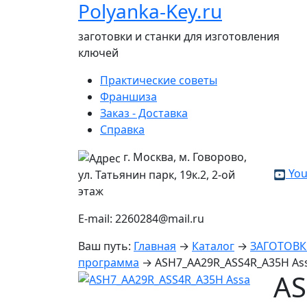
Polyanka-Key.ru
заготовки и станки для изготовления
ключей
Практические советы
Франшиза
Заказ - Доставка
Справка
г. Москва, м. Говорово,
You
ул. Татьянин парк, 19к.2, 2-ой
этаж
E-mail: 2260284@mail.ru
Ваш путь:
Главная
→
Каталог
→
ЗАГОТОВ
программа
→
ASH7_AA29R_ASS4R_A35H As
AS