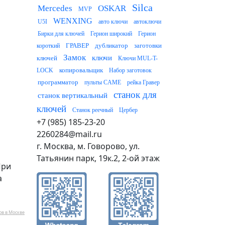
Silca
Mercedes
OSKAR
MVP
WENXING
U5I
авто ключи
автоключи
Бирки для ключей
Герион широкий
Герион
ГРАВЕР
дубликатор
заготовки
короткий
Замок
ключи
ключей
Ключи MUL-T-
копировальщик
LOCK
Набор заготовок
программатор
пульты CAME
рейка Гравер
станок для
станок вертикальный
ключей
Станок реечный
Цербер
+7 (985) 185-23-20
2260284@mail.ru
г. Москва, м. Говорово, ул.
Татьянин парк, 19к.2, 2-ой этаж
При
а
ов в Москве