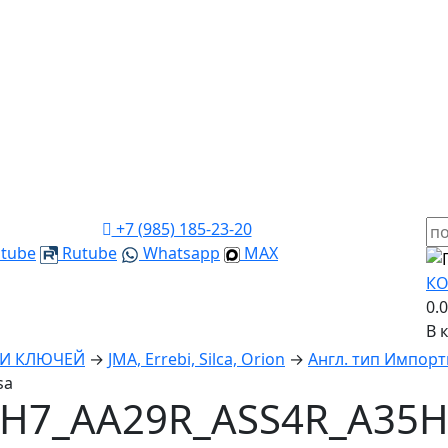
+7 (985) 185-23-20
tube
Rutube
Whatsapp
MAX
КО
0.
В 
КИ КЛЮЧЕЙ
→
JMA, Errebi, Silca, Orion
→
Англ. тип Импорт
sa
H7_AA29R_ASS4R_A35