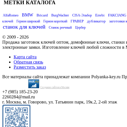
МЕТКИ КАТАЛОГА
BMW
Bricard
Errebi
FAKCIANG
AlfaRomeo
BurgWachter
CISA-Эльбор
ГРАВЕР
дубликатор
заготовки 
ключей
Герион широкий
Герион короткий
станок для ключей
Станок реечный
Цербер
© 2009 - 2026
Продажа заготовок ключей оптом, домофонные ключи, станки и
электронные замки. Изготовление ключей любой сложности в 
Карта сайта
Обратная связь
Разместить заказ
Все материалы сайта принадлежат компании Polyanka-key.ru П
Создание сайтов в Москве
+7 (985) 185-23-20
2260284@mail.ru
г. Москва, м. Говорово, ул. Татьянин парк, 19к.2, 2-ой этаж