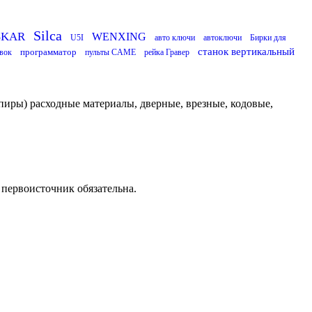
Silca
SKAR
WENXING
U5I
авто ключи
автоключи
Бирки для
станок вертикальный
программатор
вок
пульты CAME
рейка Гравер
пиры) расходные материалы, дверные, врезные, кодовые,
 первоисточник обязательна.