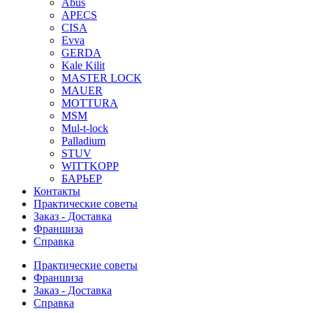
Abus
APECS
CISA
Evva
GERDA
Kale Kilit
MASTER LOCK
MAUER
MOTTURA
MSM
Mul-t-lock
Palladium
STUV
WITTKOPP
БАРЬЕР
Контакты
Практические советы
Заказ - Доставка
Франшиза
Справка
Практические советы
Франшиза
Заказ - Доставка
Справка