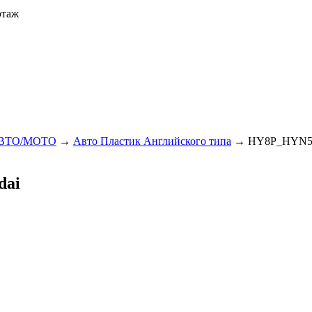
этаж
BTO/МОТО
→
Авто Пластик Английского типа
→
HY8P_HYN5
dai