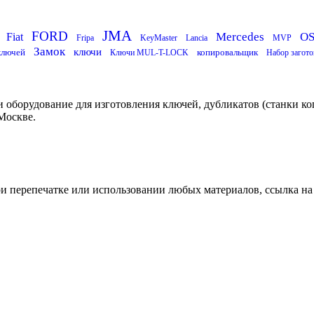
JMA
FORD
Mercedes
O
Fiat
Fripa
KeyMaster
Lancia
MVP
Замок
ключи
ключей
копировальщик
Ключи MUL-T-LOCK
Набор загото
 оборудование для изготовления ключей, дубликатов (станки ко
Москве.
ри перепечатке или использовании любых материалов, ссылка на