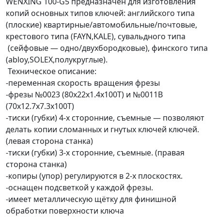
WENXING 100-G5 предназначен для изготовления
копий основных типов ключей: английского типа
(плоские) квартирные/автомобильные/почтовые,
крестового типа (FAYN,KALE), сувальдного типа
(сейфовые — одно/двухбородковые), финского типа
(abloy,SOLEX,полукруглые).
Техническое описание:
-переменная скорость вращения фрезы
-фрезы №0023 (80х22х1.4х100Т) и №0011В
(70х12.7х7.3х100Т)
-тиски (губки) 4-х сторонние, съемные — позволяют
делать копии сломанных и гнутых ключей ключей.
(левая сторона станка)
-тиски (губки) 3-х сторонние, съемные. (правая
сторона станка)
-копиры (упор) регулируются в 2-х плоскостях.
-оснащен подсветкой у каждой фрезы.
-имеет металлическую щётку для финишной
обработки поверхности ключа